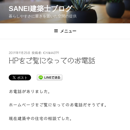
コ
SANEI建築士ブログ
ン
暮らしやすさに重きを置いた空間の提供
テ
ン
ツ
メニュー
へ
ス
キ
投
2019年9月25日
投稿者:
CHA44379
稿
ッ
HPをご覧になってのお電話
日:
プ
お電話がありました。
ホームページをご覧になってのお電話だそうです。
現在建築中の住宅の相談でした。