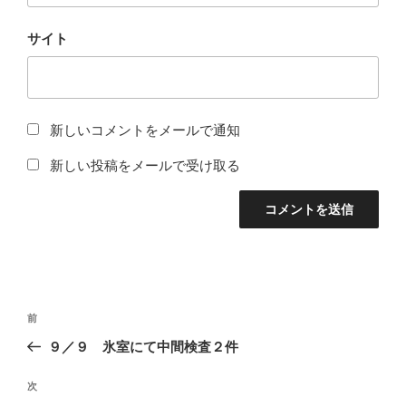
サイト
新しいコメントをメールで通知
新しい投稿をメールで受け取る
投
過
前
稿
去
９／９ 氷室にて中間検査２件
ナ
の
ビ
投
次
次