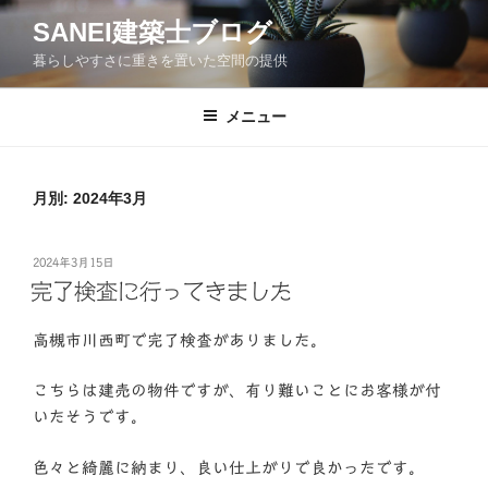
コ
SANEI建築士ブログ
ン
暮らしやすさに重きを置いた空間の提供
テ
ン
ツ
メニュー
へ
ス
キ
月別: 2024年3月
ッ
プ
投
2024年3月15日
稿
完了検査に行ってきました
日:
高槻市川西町で完了検査がありました。
こちらは建売の物件ですが、有り難いことにお客様が付
いたそうです。
色々と綺麗に納まり、良い仕上がりで良かったです。