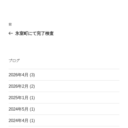
投
過
前
稿
去
氷室町にて完了検査
ナ
の
ビ
投
稿
ゲ
ー
ブログ
シ
2026年4月
(3)
ョ
ン
2026年2月
(2)
2025年1月
(1)
2024年5月
(1)
2024年4月
(1)