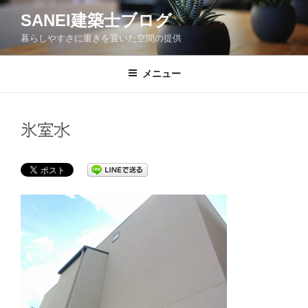
コ
SANEI建築士ブログ
ン
暮らしやすさに重きを置いた空間の提供
テ
ン
ツ
メニュー
へ
ス
キ
氷室水
ッ
プ