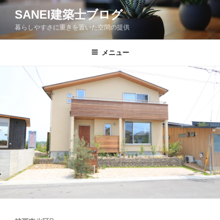
コ
SANEI建築士ブログ
ン
暮らしやすさに重きを置いた空間の提供
テ
ン
ツ
メニュー
へ
ス
キ
ッ
プ